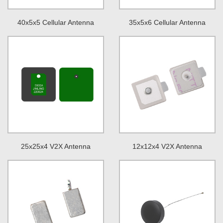
40x5x5 Cellular Antenna
35x5x6 Cellular Antenna
25x25x4 V2X Antenna
12x12x4 V2X Antenna