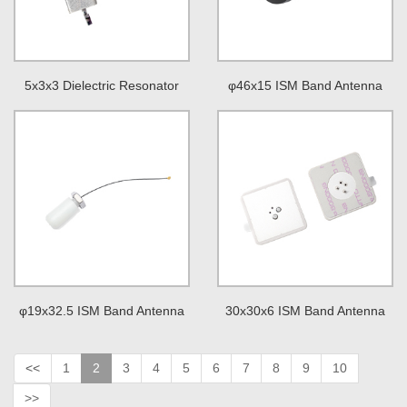
5x3x3 Dielectric Resonator
φ46x15 ISM Band Antenna
φ19x32.5 ISM Band Antenna
30x30x6 ISM Band Antenna
<<
1
2
3
4
5
6
7
8
9
10
>>